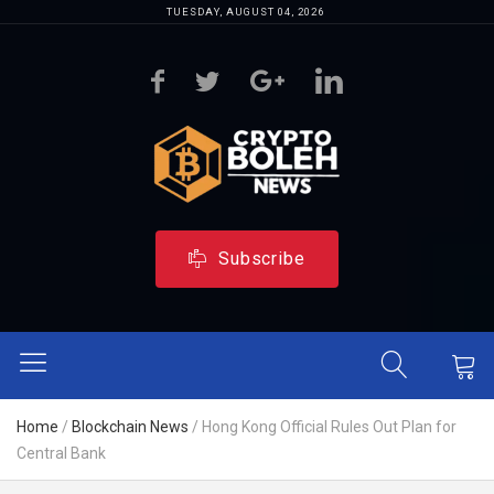
TUESDAY, AUGUST 04, 2026
Subscribe
Home
/
Blockchain News
/
Hong Kong Official Rules Out Plan for
Central Bank