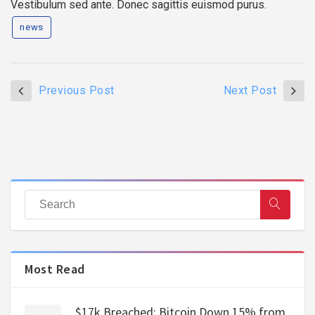
Vestibulum sed ante. Donec sagittis euismod purus.
news
Previous Post
Next Post
Most Read
$17k Breached: Bitcoin Down 15% from